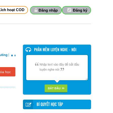
Kích hoạt COD
Đăng nhập
Đăng ký
..
PHẦN MỀM LUYỆN NGHE - NÓI
ting
óa học
BẮT ĐẦU
BÍ QUYẾT HỌC TẬP