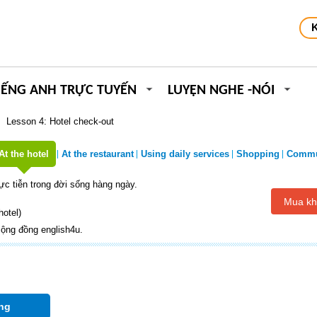
IẾNG ANH TRỰC TUYẾN
LUYỆN NGHE -NÓI
Lesson 4: Hotel check-out
At the hotel
At the restaurant
Using daily services
Shopping
Commu
hực tiễn trong đời sống hàng ngày.
Mua kh
hotel)
ộng đồng english4u.
ng