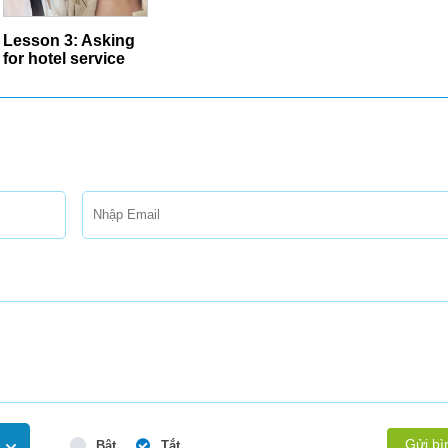
Lesson 3: Asking
for hotel service
Gửi bì
Bật
Tắt