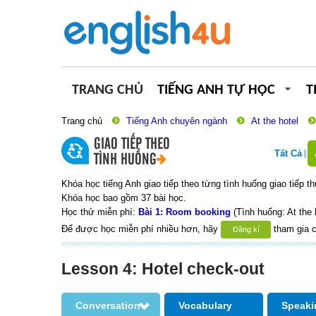
TRANG CHỦ
TIẾNG ANH TỰ HỌC
T
Trang chủ
Tiếng Anh chuyên ngành
At the hotel
GIAO TIẾP THEO
Tất Cả
TÌNH HUỐNG
Khóa học tiếng Anh giao tiếp theo từng tình huống giao tiếp t
Khóa học bao gồm 37 bài học.
Học thử miễn phí:
Bài 1: Room booking
(Tình huống: At the 
Để được học miễn phí nhiều hơn, hãy
tham gia c
Đăng kí
Lesson 4: Hotel check-out
Conversation
Vocabulary
Speaki