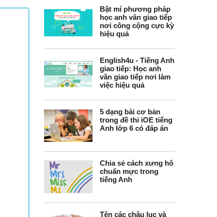
Bật mí phương pháp
học anh văn giao tiếp
nơi công cộng cực kỳ
hiệu quả
English4u - Tiếng Anh
giao tiếp: Học anh
văn giao tiếp nơi làm
việc hiệu quả
5 dạng bài cơ bản
trong đề thi iOE tiếng
Anh lớp 6 có đáp án
Chia sẻ cách xưng hô
chuẩn mực trong
tiếng Anh
Tên các châu lục và