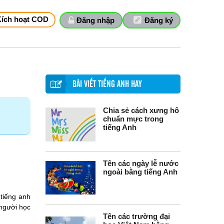
Kích hoạt COD
Đăng nhập
Đăng ký
BÀI VIẾT TIẾNG ANH HAY
Chia sẻ cách xưng hô
chuẩn mực trong
tiếng Anh
Tên các ngày lễ nước
ngoài bằng tiếng Anh
 tiếng anh
 người học
Tên các trường đại