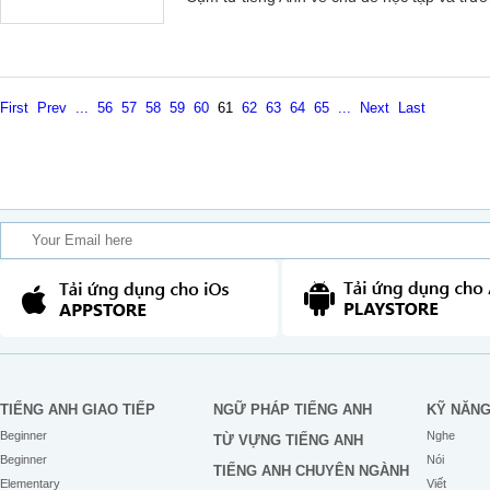
First
Prev
...
56
57
58
59
60
61
62
63
64
65
...
Next
Last
TIẾNG ANH GIAO TIẾP
NGỮ PHÁP TIẾNG ANH
KỸ NĂN
Beginner
Nghe
TỪ VỰNG TIẾNG ANH
Beginner
Nói
TIẾNG ANH CHUYÊN NGÀNH
Elementary
Viết