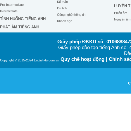
Kế toán
Pre-Intermediate
LUYỆN T
Du lịch
Intermediate
Phiên âm
Công nghệ thông tin
TÌNH HUỐNG TIẾNG ANH
Nguyên âm
Khách sạn
PHÁT ÂM TIẾNG ANH
Giấy phép ĐKKD số: 0106888473
Giấy phép đào tạo tiếng Anh số
Đào
Quy chế hoạt động
|
Chính sác
Copyright © 2015-2024 English4u.com.vn
C