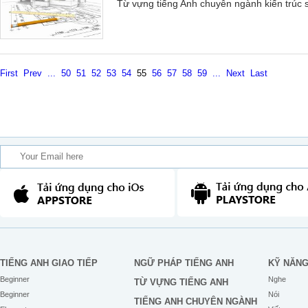
Từ vựng tiếng Anh chuyên ngành kiến trúc s
First
Prev
...
50
51
52
53
54
55
56
57
58
59
...
Next
Last
TIẾNG ANH GIAO TIẾP
NGỮ PHÁP TIẾNG ANH
KỸ NĂN
Beginner
Nghe
TỪ VỰNG TIẾNG ANH
Beginner
Nói
TIẾNG ANH CHUYÊN NGÀNH