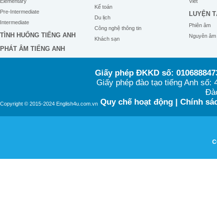
Elementary
Viết
Kế toán
Pre-Intermediate
LUYỆN T
Du lịch
Intermediate
Phiên âm
Công nghệ thông tin
TÌNH HUỐNG TIẾNG ANH
Nguyên âm
Khách sạn
PHÁT ÂM TIẾNG ANH
Giấy phép ĐKKD số: 0106888473
Giấy phép đào tạo tiếng Anh số
Đào
Quy chế hoạt động
|
Chính sác
Copyright © 2015-2024 English4u.com.vn
C