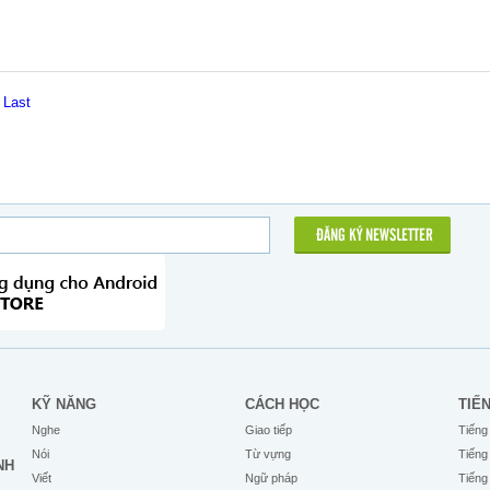
Last
ĐĂNG KÝ NEWSLETTER
KỸ NĂNG
CÁCH HỌC
TIẾ
Nghe
Giao tiếp
Tiếng
Nói
Từ vựng
Tiếng
NH
Viết
Ngữ pháp
Tiếng