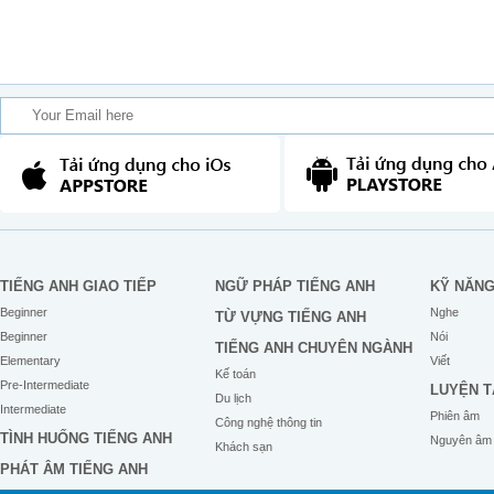
TIẾNG ANH GIAO TIẾP
NGỮ PHÁP TIẾNG ANH
KỸ NĂN
Beginner
Nghe
TỪ VỰNG TIẾNG ANH
Beginner
Nói
TIẾNG ANH CHUYÊN NGÀNH
Elementary
Viết
Kế toán
Pre-Intermediate
LUYỆN T
Du lịch
Intermediate
Phiên âm
Công nghệ thông tin
TÌNH HUỐNG TIẾNG ANH
Nguyên âm
Khách sạn
PHÁT ÂM TIẾNG ANH