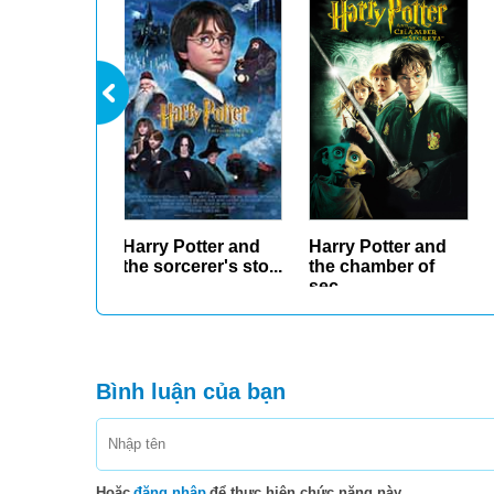
Harry Potter and
Harry Potter and
the chamber of
the prisoner of
sec...
Az...
Bình luận của bạn
Hoặc
đăng nhập
để thực hiện chức năng này