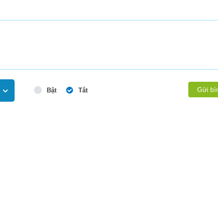
Gửi bì
Bật
Tắt