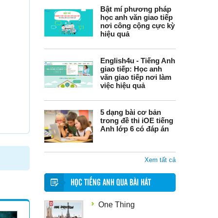
Bật mí phương pháp
học anh văn giao tiếp
nơi công cộng cực kỳ
hiệu quả
English4u - Tiếng Anh
giao tiếp: Học anh
văn giao tiếp nơi làm
việc hiệu quả
5 dạng bài cơ bản
trong đề thi iOE tiếng
Anh lớp 6 có đáp án
Xem tất cả
HỌC TIẾNG ANH QUA BÀI HÁT
One Thing