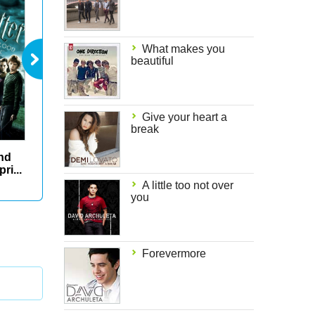
What makes you
beautiful
Give your heart a
break
and
Harry Potter and
Night at the
Bride 
the deathly
museum
hallow...
A little too not over
you
Forevermore