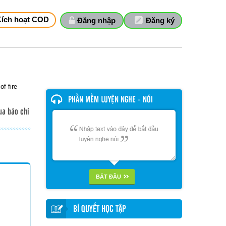
Kích hoạt COD
Đăng nhập
Đăng ký
of fire
PHẦN MỀM LUYỆN NGHE - NÓI
ua báo chí
BẮT ĐẦU
BÍ QUYẾT HỌC TẬP