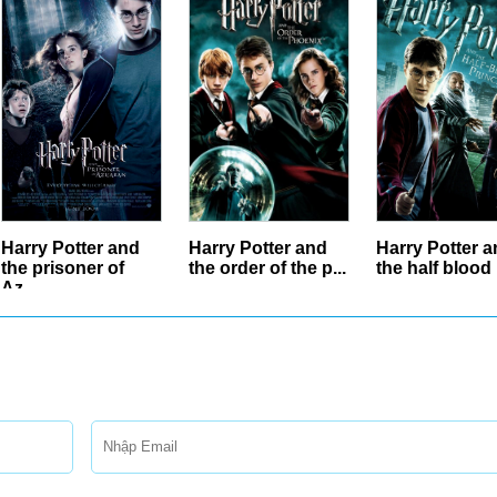
Harry Potter and
Harry Potter and
Harry Potter 
the order of the p...
the half blood pri...
the deathly
hallow...