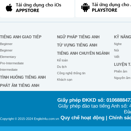
TIẾNG ANH GIAO TIẾP
NGỮ PHÁP TIẾNG ANH
KỸ NĂN
Beginner
Nghe
TỪ VỰNG TIẾNG ANH
Beginner
Nói
TIẾNG ANH CHUYÊN NGÀNH
Elementary
Viết
Kế toán
Pre-Intermediate
LUYỆN T
Du lịch
Intermediate
Phiên âm
Công nghệ thông tin
TÌNH HUỐNG TIẾNG ANH
Nguyên âm
Khách sạn
PHÁT ÂM TIẾNG ANH
Giấy phép ĐKKD số: 0106888473
Giấy phép đào tạo tiếng Anh số
Đào
Quy chế hoạt động
|
Chính sác
Copyright © 2015-2024 English4u.com.vn