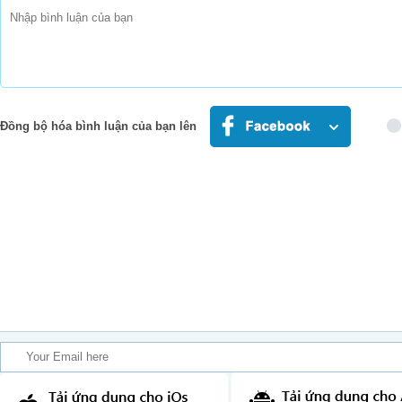
Maybe I regret everyth
No way to take it all ba
Now I'm on my o
How I let you go, I'll nev
Đồng bộ hóa bình luận của bạn lên
I'll never understand, 
Oohhh, oohhh, oo
Oohhh, ooohhhh, 
Tell me why you're so ha
Don't remind me, I'm no
Tell me why I can't seem to 
I'm just a little too no
Tell me why you're so ha