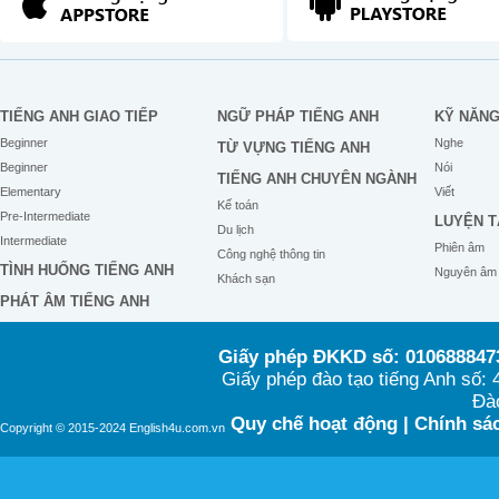
Don't remind me, I'm no
Tell me why I can't seem to 
And I really don't know
TIẾNG ANH GIAO TIẾP
NGỮ PHÁP TIẾNG ANH
KỸ NĂN
I'm just a little too no
Beginner
Nghe
TỪ VỰNG TIẾNG ANH
Not over you, oo
Beginner
Nói
TIẾNG ANH CHUYÊN NGÀNH
Elementary
Viết
Kế toán
Pre-Intermediate
LUYỆN T
Du lịch
Intermediate
Phiên âm
Công nghệ thông tin
TÌNH HUỐNG TIẾNG ANH
Nguyên âm
Khách sạn
PHÁT ÂM TIẾNG ANH
Giấy phép ĐKKD số: 0106888473
Giấy phép đào tạo tiếng Anh số
Đào
Quy chế hoạt động
|
Chính sác
Copyright © 2015-2024 English4u.com.vn