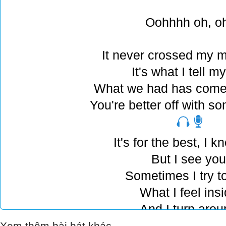
Oohhhh oh, oh
It never crossed my mi
It's what I tell my
What we had has come
You're better off with s
It's for the best, I kn
But I see you
Sometimes I try t
What I feel insi
And I turn arou
You're with him 
Xem thêm bài hát khác