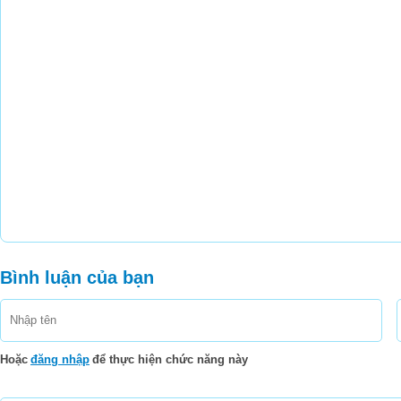
But I see you
Sometimes I try t
What I feel insi
And I turn arou
You're with him 
I just can't figure i
Tell me why you're so ha
Bình luận của bạn
Don't remind me, I'm no
Tell me why I can't seem to 
Hoặc
đăng nhập
để thực hiện chức năng này
I'm just a little too no