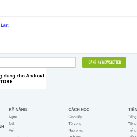
Last
ĐĂNG KÝ NEWSLETTER
KỸ NĂNG
CÁCH HỌC
TIẾ
Nghe
Giao tiếp
Tiếng
Nói
Từ vựng
Tiếng
NH
Viết
Ngữ pháp
Tiếng