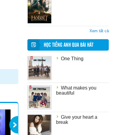
Xem tất cả
HỌC TIẾNG ANH QUA BÀI HÁT
One Thing
What makes you
beautiful
Give your heart a
break