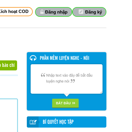
Kích hoạt COD
Đăng nhập
Đăng ký
PHẦN MỀM LUYỆN NGHE - NÓI
a báo chí
BẮT ĐẦU
BÍ QUYẾT HỌC TẬP