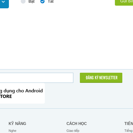
Gửi bì
Bật
Tắt
ĐĂNG KÝ NEWSLETTER
KỸ NĂNG
CÁCH HỌC
TIẾ
Nghe
Giao tiếp
Tiếng