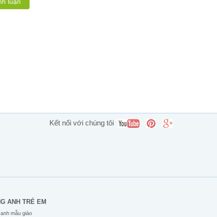
nh luận
Kết nối với chúng tôi
NG ANH TRẺ EM
 anh mẫu giáo