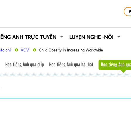
IẾNG ANH TRỰC TUYẾN
LUYỆN NGHE -NÓI
báo chí
VOV
Child Obesity in Increasing Worldwide
Học tiếng Anh qua clip
Học tiếng Anh qua bài hát
Học tiếng Anh qu
e