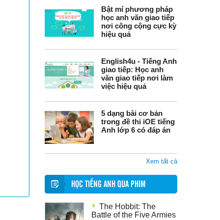
Bật mí phương pháp
học anh văn giao tiếp
nơi công cộng cực kỳ
hiệu quả
English4u - Tiếng Anh
giao tiếp: Học anh
văn giao tiếp nơi làm
việc hiệu quả
5 dạng bài cơ bản
trong đề thi iOE tiếng
Anh lớp 6 có đáp án
Xem tất cả
HỌC TIẾNG ANH QUA PHIM
The Hobbit: The
Battle of the Five Armies