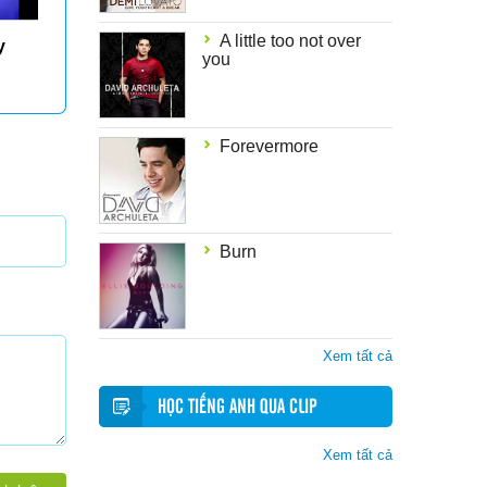
A little too not over
y
Corn, Food Vs Fuel
Ebola, Uganda
you
Forevermore
Burn
Xem tất cả
HỌC TIẾNG ANH QUA CLIP
Xem tất cả