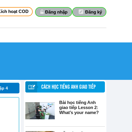
Kích hoạt COD
Đăng nhập
Đăng ký
CÁCH HỌC TIẾNG ANH GIAO TIẾP
ập 4
Bài học tiếng Anh
giao tiếp Lesson 2:
What’s your name?