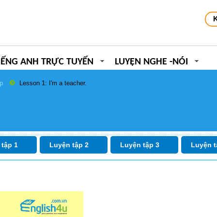
IẾNG ANH TRỰC TUYẾN
LUYỆN NGHE -NÓI
ếp
Lesson 1: I'm a teacher.
 tập 1
Luyện tập 2
Luyện tập 3
Luyện t