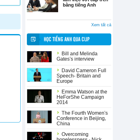
bằng tiếng Anh
Xem tất cả
HỌC TIẾNG ANH QUA CLIP
Bill and Melinda
Gates's interview
David Cameron Full
Speech- Britain and
Europe
Emma Watson at the
HeForShe Campaign
2014
The Fourth Women's
Conference in Beijing,
China
Overcoming
hopelessness - Nick