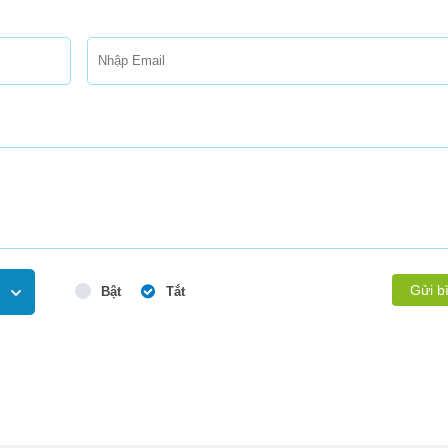
Gửi b
Bật
Tắt