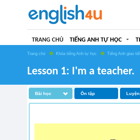
TRANG CHỦ
TIẾNG ANH TỰ HỌC
T
Trang chủ
Khóa tiếng Anh tự học
Tiếng Anh giao ti
Lesson 1: I'm a teacher.
Bài học
Ôn tập
Luyện