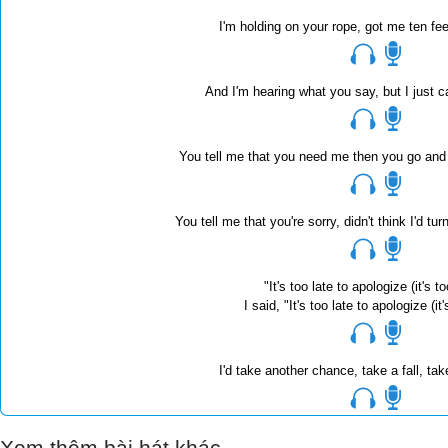
I'm holding on your rope, got me ten fee
And I'm hearing what you say, but I just 
You tell me that you need me then you go and
You tell me that you're sorry, didn't think I'd tu
"It's too late to apologize (it's to
I said, "It's too late to apologize (it'
I'd take another chance, take a fall, tak
And I need you like a heart needs a beat, but i
Xem thêm bài hát khác