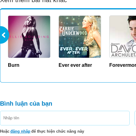
I loved you with a fire red, now it's turnin
"Sorry" like the angel heaven let me think was 
"It's too late to apologize (it's to
I said, "It's too late to apologize (it'
Burn
Ever ever after
Forevermo
"It's too late to apologize (it's to
I said, "It's too late to apologize (it'
Bình luận của bạn
"It's too late to apologize (it's to
I said, "It's too late to apologize (it'
"It's too late to apologize (it's to
Hoặc
đăng nhập
để thực hiện chức năng này
I said, "It's too late to apologize (it'