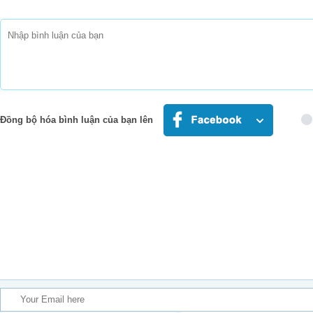
I'm holdin' on your rope, got me ten fee
Đồng bộ hóa bình luận của bạn lên