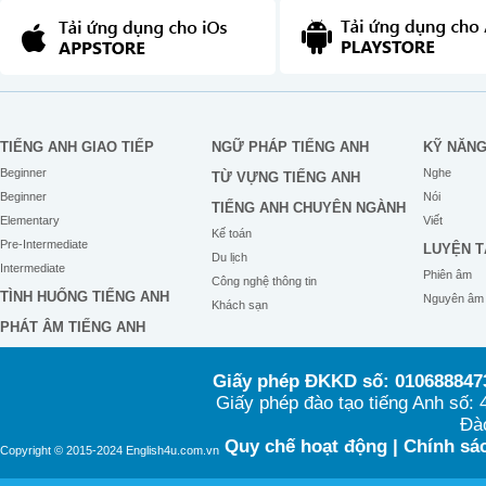
TIẾNG ANH GIAO TIẾP
NGỮ PHÁP TIẾNG ANH
KỸ NĂN
Beginner
Nghe
TỪ VỰNG TIẾNG ANH
Beginner
Nói
TIẾNG ANH CHUYÊN NGÀNH
Elementary
Viết
Kế toán
Pre-Intermediate
LUYỆN T
Du lịch
Intermediate
Phiên âm
Công nghệ thông tin
TÌNH HUỐNG TIẾNG ANH
Nguyên âm
Khách sạn
PHÁT ÂM TIẾNG ANH
Giấy phép ĐKKD số: 0106888473
Giấy phép đào tạo tiếng Anh số
Đào
Quy chế hoạt động
|
Chính sác
Copyright © 2015-2024 English4u.com.vn