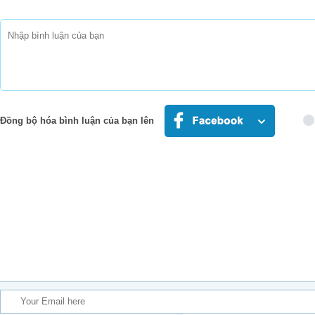
The words I need to hear to always get m
And make it OK
I miss you
We were made for each ot
Out here forever
Đồng bộ hóa bình luận của bạn lên
I know we were, yeah, ye
All I ever wanted was for you 
Everything I do, I give my heart
I can hardly breathe, I need to feel you 
When you're gone
The pieces of my heart are mis
When you're gone
The face I came to know is mis
When you're gone
The words I need to hear will always get 