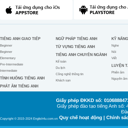
And make it OK
I miss you
TIẾNG ANH GIAO TIẾP
NGỮ PHÁP TIẾNG ANH
KỸ NĂN
Beginner
Nghe
TỪ VỰNG TIẾNG ANH
Beginner
Nói
TIẾNG ANH CHUYÊN NGÀNH
Elementary
Viết
Kế toán
Pre-Intermediate
LUYỆN T
Du lịch
Intermediate
Phiên âm
Công nghệ thông tin
TÌNH HUỐNG TIẾNG ANH
Nguyên âm
Khách sạn
PHÁT ÂM TIẾNG ANH
Giấy phép ĐKKD số: 0106888473
Giấy phép đào tạo tiếng Anh số
Đào
Quy chế hoạt động
|
Chính sác
Copyright © 2015-2024 English4u.com.vn