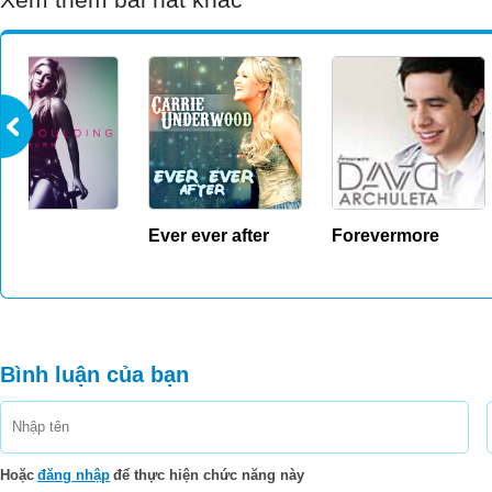
And make it OK
I miss you
I've never felt this way bef
Everything that I do reminds m
And the clothes you left, they lie o
And they smell just like y
Ever ever after
Forevermore
Tattoo
I love the things that you 
When you walk away I count the steps
Do you see how much I need you 
Bình luận của bạn
When you're gone
The pieces of my heart are mis
When you're gone
The face I came to know is mis
Hoặc
đăng nhập
để thực hiện chức năng này
When you're gone