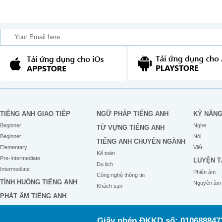
TIẾNG ANH GIAO TIẾP
NGỮ PHÁP TIẾNG ANH
KỸ NĂN
Beginner
Nghe
TỪ VỰNG TIẾNG ANH
Beginner
Nói
TIẾNG ANH CHUYÊN NGÀNH
Elementary
Viết
Kế toán
Pre-Intermediate
LUYỆN T
Du lịch
Intermediate
Phiên âm
Công nghệ thông tin
TÌNH HUỐNG TIẾNG ANH
Nguyên âm
Khách sạn
PHÁT ÂM TIẾNG ANH
Giấy phép ĐKKD số: 0106888473