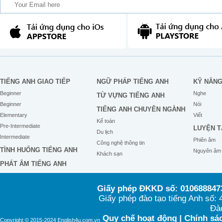
TIẾNG ANH GIAO TIẾP
NGỮ PHÁP TIẾNG ANH
KỸ NĂN
Beginner
Nghe
TỪ VỰNG TIẾNG ANH
Beginner
Nói
TIẾNG ANH CHUYÊN NGÀNH
Elementary
Viết
Kế toán
Pre-Intermediate
LUYỆN T
Du lịch
Intermediate
Phiên âm
Công nghệ thông tin
TÌNH HUỐNG TIẾNG ANH
Nguyên âm
Khách sạn
PHÁT ÂM TIẾNG ANH
Giấy phép ĐKKD số: 0106888473
Giấy phép đào tạo tiếng Anh số
Đào
Quy chế hoạt động
|
Chính sác
Copyright © 2015-2024 English4u.com.vn