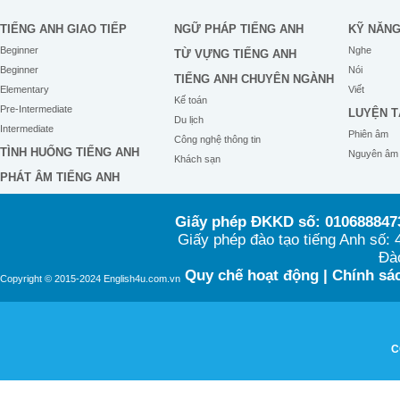
TIẾNG ANH GIAO TIẾP
NGỮ PHÁP TIẾNG ANH
KỸ NĂN
Beginner
Nghe
TỪ VỰNG TIẾNG ANH
Beginner
Nói
TIẾNG ANH CHUYÊN NGÀNH
Elementary
Viết
Kế toán
Pre-Intermediate
LUYỆN T
Du lịch
Intermediate
Phiên âm
Công nghệ thông tin
TÌNH HUỐNG TIẾNG ANH
Nguyên âm
Khách sạn
PHÁT ÂM TIẾNG ANH
Giấy phép ĐKKD số: 0106888473
Giấy phép đào tạo tiếng Anh số
Đào
Quy chế hoạt động
|
Chính sác
Copyright © 2015-2024 English4u.com.vn
C