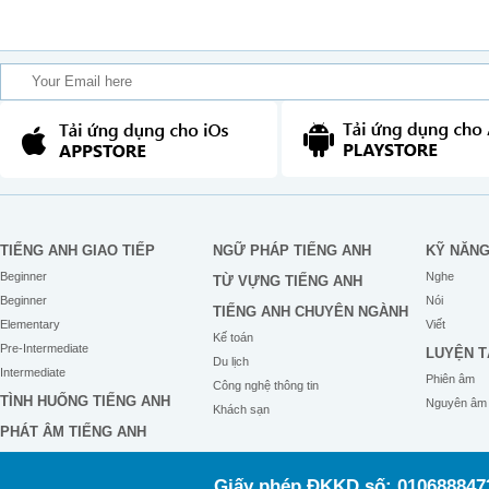
TIẾNG ANH GIAO TIẾP
NGỮ PHÁP TIẾNG ANH
KỸ NĂN
Beginner
Nghe
TỪ VỰNG TIẾNG ANH
Beginner
Nói
TIẾNG ANH CHUYÊN NGÀNH
Elementary
Viết
Kế toán
Pre-Intermediate
LUYỆN T
Du lịch
Intermediate
Phiên âm
Công nghệ thông tin
TÌNH HUỐNG TIẾNG ANH
Nguyên âm
Khách sạn
PHÁT ÂM TIẾNG ANH
Giấy phép ĐKKD số: 0106888473