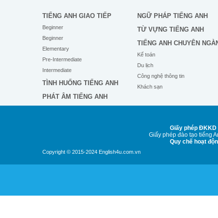
TIẾNG ANH GIAO TIẾP
NGỮ PHÁP TIẾNG ANH
Beginner
TỪ VỰNG TIẾNG ANH
Beginner
TIẾNG ANH CHUYÊN NGÀ
Elementary
Kế toán
Pre-Intermediate
Du lịch
Intermediate
Công nghệ thông tin
TÌNH HUỐNG TIẾNG ANH
Khách sạn
PHÁT ÂM TIẾNG ANH
Giấy phép ĐKKD 
Giấy phép đào tạo tiếng 
Quy chế hoạt độ
Copyright © 2015-2024 English4u.com.vn