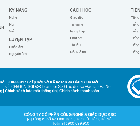
KỸ NĂNG
CÁCH HỌC
TIẾ
Nghe
Giao tiếp
Tiếng
Nói
Từ vựng
Tiếng
NH
Viết
Ngữ pháp
Tiếng
Phát âm
Tiếng
LUYỆN TẬP
Tài liệu
Tiếng
Phiên âm
Mẫu đề thi
Tiếng
Nguyên âm
số: 0106888473 cấp bởi Sở Kế hoạch và Đầu tư Hà Nội.
Anh số: 404/GCN-SGD&ĐT cấp bởi Sở Giáo dục và Đào tạo Hà Nội.
ng
|
Chính sách bảo mật thông tin
|
Chính sách thanh toán
CÔNG TY CỔ PHẦN CÔNG NGHỆ & GIÁO DỤC KSC
[A] Tầng 6, Số 42 Hàm nghi, Nam Từ Liêm, Hà Nội
[Hotline] 1900.099.950