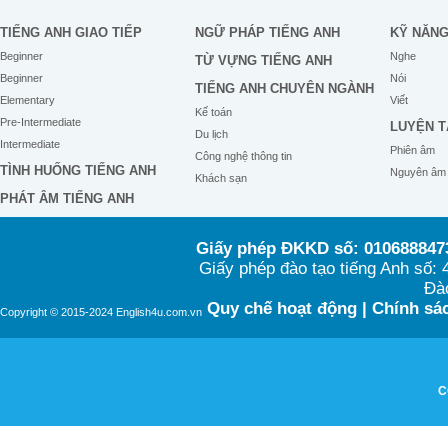
TIẾNG ANH GIAO TIẾP
NGỮ PHÁP TIẾNG ANH
KỸ NĂN
Beginner
Nghe
TỪ VỰNG TIẾNG ANH
Beginner
Nói
TIẾNG ANH CHUYÊN NGÀNH
Elementary
Viết
Kế toán
Pre-Intermediate
LUYỆN T
Du lịch
Intermediate
Phiên âm
Công nghệ thông tin
TÌNH HUỐNG TIẾNG ANH
Nguyên âm
Khách sạn
PHÁT ÂM TIẾNG ANH
Giấy phép ĐKKD số: 0106888473
Giấy phép đào tạo tiếng Anh số
Đào
Quy chế hoạt động
|
Chính sác
Copyright © 2015-2024 English4u.com.vn
C