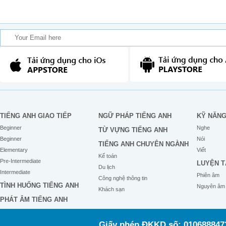
TIẾNG ANH GIAO TIẾP
NGỮ PHÁP TIẾNG ANH
KỸ NĂN
Beginner
Nghe
TỪ VỰNG TIẾNG ANH
Beginner
Nói
TIẾNG ANH CHUYÊN NGÀNH
Elementary
Viết
Kế toán
Pre-Intermediate
LUYỆN T
Du lịch
Intermediate
Phiên âm
Công nghệ thông tin
TÌNH HUỐNG TIẾNG ANH
Nguyên âm
Khách sạn
PHÁT ÂM TIẾNG ANH
Giấy phép ĐKKD số: 0106888473