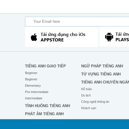
TIẾNG ANH GIAO TIẾP
NGỮ PHÁP TIẾNG ANH
Beginner
TỪ VỰNG TIẾNG ANH
Beginner
TIẾNG ANH CHUYÊN NGÀ
Elementary
Kế toán
Pre-Intermediate
Du lịch
Intermediate
Công nghệ thông tin
TÌNH HUỐNG TIẾNG ANH
Khách sạn
PHÁT ÂM TIẾNG ANH