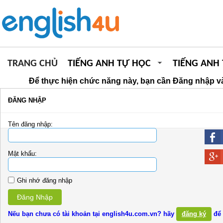
TRANG CHỦ
TIẾNG ANH TỰ HỌC
TIẾNG ANH
Để thực hiện chức năng này, bạn cần Đăng nhập và
ĐĂNG NHẬP
Tên đăng nhập:
Mật khẩu:
Ghi nhớ đăng nhập
Đăng Nhập
Nếu bạn chưa có tài khoản tại english4u.com.vn? hãy
đăng ký
để 