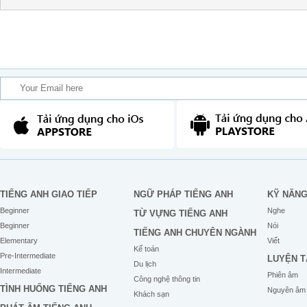
TIẾNG ANH GIAO TIẾP
NGỮ PHÁP TIẾNG ANH
KỸ NĂN
Beginner
Nghe
TỪ VỰNG TIẾNG ANH
Beginner
Nói
TIẾNG ANH CHUYÊN NGÀNH
Elementary
Viết
Kế toán
Pre-Intermediate
LUYỆN T
Du lịch
Intermediate
Phiên âm
Công nghệ thông tin
TÌNH HUỐNG TIẾNG ANH
Nguyên âm
Khách sạn