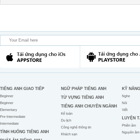
TIẾNG ANH GIAO TIẾP
NGỮ PHÁP TIẾNG ANH
KỸ NĂN
Beginner
Nghe
TỪ VỰNG TIẾNG ANH
Beginner
Nói
TIẾNG ANH CHUYÊN NGÀNH
Elementary
Viết
Kế toán
Pre-Intermediate
LUYỆN T
Du lịch
Intermediate
Phiên âm
Công nghệ thông tin
TÌNH HUỐNG TIẾNG ANH
Nguyên âm
Khách sạn