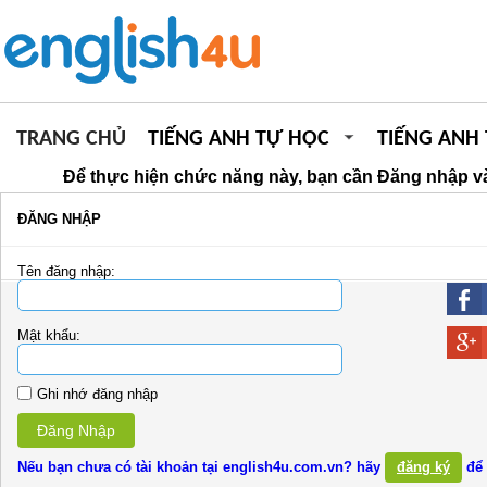
TRANG CHỦ
TIẾNG ANH TỰ HỌC
TIẾNG ANH
Để thực hiện chức năng này, bạn cần Đăng nhập và
ĐĂNG NHẬP
Tên đăng nhập:
Mật khẩu:
Ghi nhớ đăng nhập
Đăng Nhập
Nếu bạn chưa có tài khoản tại english4u.com.vn? hãy
đăng ký
để 