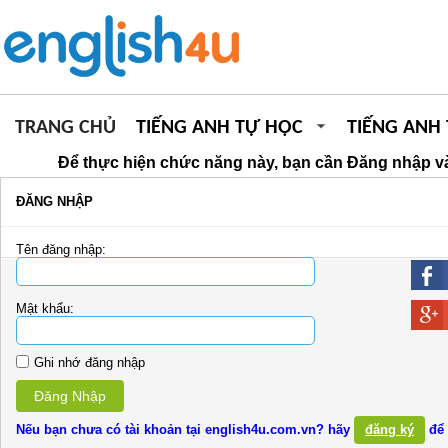
TRANG CHỦ
TIẾNG ANH TỰ HỌC
TIẾNG ANH
Để thực hiện chức năng này, bạn cần Đăng nhập và
ĐĂNG NHẬP
Tên đăng nhập:
Mật khẩu:
Ghi nhớ đăng nhập
Đăng Nhập
Nếu bạn chưa có tài khoản tại english4u.com.vn? hãy
đăng ký
để 