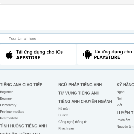
TIẾNG ANH GIAO TIẾP
NGỮ PHÁP TIẾNG ANH
KỸ NĂN
Beginner
Nghe
TỪ VỰNG TIẾNG ANH
Beginner
Nói
TIẾNG ANH CHUYÊN NGÀNH
Elementary
Viết
Kế toán
Pre-Intermediate
LUYỆN T
Du lịch
Intermediate
Phiên âm
Công nghệ thông tin
TÌNH HUỐNG TIẾNG ANH
Nguyên âm
Khách sạn