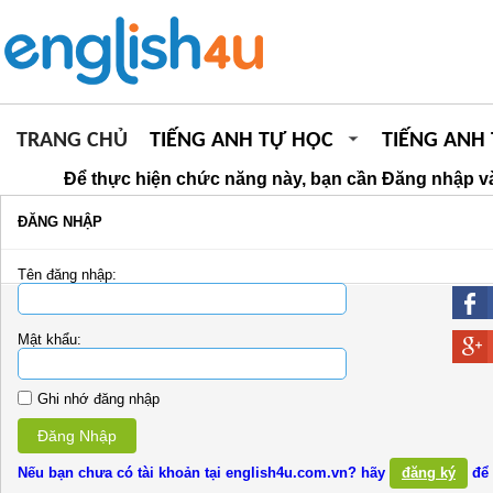
TRANG CHỦ
TIẾNG ANH TỰ HỌC
TIẾNG ANH
Để thực hiện chức năng này, bạn cần Đăng nhập và
ĐĂNG NHẬP
Tên đăng nhập:
Mật khẩu:
Ghi nhớ đăng nhập
Đăng Nhập
Nếu bạn chưa có tài khoản tại english4u.com.vn? hãy
đăng ký
để 