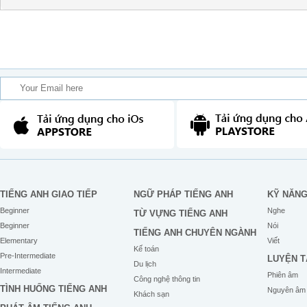
TIẾNG ANH GIAO TIẾP
NGỮ PHÁP TIẾNG ANH
KỸ NĂN
Beginner
Nghe
TỪ VỰNG TIẾNG ANH
Beginner
Nói
TIẾNG ANH CHUYÊN NGÀNH
Elementary
Viết
Kế toán
Pre-Intermediate
LUYỆN T
Du lịch
Intermediate
Phiên âm
Công nghệ thông tin
TÌNH HUỐNG TIẾNG ANH
Nguyên âm
Khách sạn