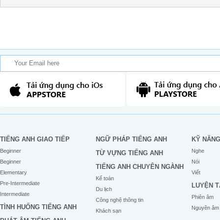
TIẾNG ANH GIAO TIẾP
NGỮ PHÁP TIẾNG ANH
KỸ NĂN
Beginner
Nghe
TỪ VỰNG TIẾNG ANH
Beginner
Nói
TIẾNG ANH CHUYÊN NGÀNH
Elementary
Viết
Kế toán
Pre-Intermediate
LUYỆN T
Du lịch
Intermediate
Phiên âm
Công nghệ thông tin
TÌNH HUỐNG TIẾNG ANH
Nguyên âm
Khách sạn