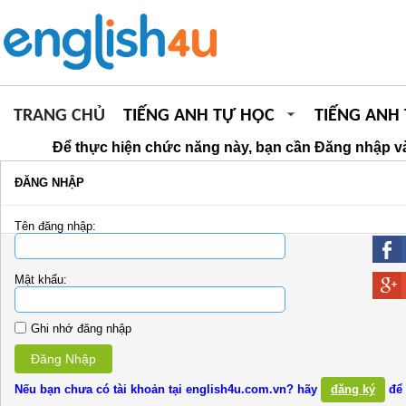
TRANG CHỦ
TIẾNG ANH TỰ HỌC
TIẾNG ANH
Để thực hiện chức năng này, bạn cần Đăng nhập và
ĐĂNG NHẬP
Tên đăng nhập:
Mật khẩu:
Ghi nhớ đăng nhập
Đăng Nhập
Nếu bạn chưa có tài khoản tại english4u.com.vn? hãy
đăng ký
để 