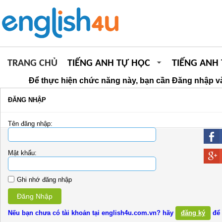
TRANG CHỦ
TIẾNG ANH TỰ HỌC
TIẾNG ANH
Để thực hiện chức năng này, bạn cần Đăng nhập và
ĐĂNG NHẬP
Tên đăng nhập:
Mật khẩu:
Ghi nhớ đăng nhập
Đăng Nhập
Nếu bạn chưa có tài khoản tại english4u.com.vn? hãy
đăng ký
để 