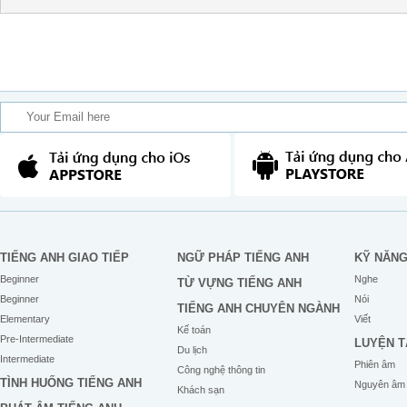
TIẾNG ANH GIAO TIẾP
NGỮ PHÁP TIẾNG ANH
KỸ NĂN
Beginner
Nghe
TỪ VỰNG TIẾNG ANH
Beginner
Nói
TIẾNG ANH CHUYÊN NGÀNH
Elementary
Viết
Kế toán
Pre-Intermediate
LUYỆN T
Du lịch
Intermediate
Phiên âm
Công nghệ thông tin
TÌNH HUỐNG TIẾNG ANH
Nguyên âm
Khách sạn